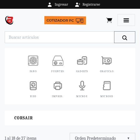
Ingresar
Registrarse
Toggle 
FANS
FUENTES
GADGETS
GRAFICAS
HDD
IMPRES.
MICROF.
MICROSD
CORSAIR
Orden Predeterminado
1 al 18 de 27 items