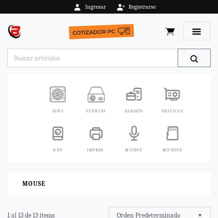
Ingresar
Registrarse
Toggle 
FANS
FUENTES
GADGETS
GRAFICAS
HDD
IMPRES.
MICROF.
MICROSD
MOUSE
Orden Predeterminado
1 al 13 de 13 items