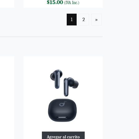
$15.00
(IVA Inc.)
1
2
»
Agregar al carrito