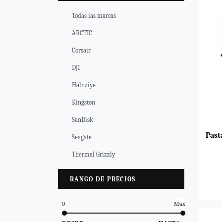
Todas las marcas
ARCTIC
Corsair
DJI
Halnziye
Kingston
SanDisk
Past
Seagate
Thermal Grizzly
RANGO DE PRECIOS
0
Max