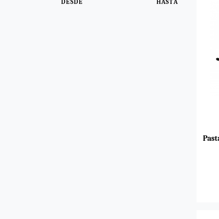
DESDE
HASTA
Past