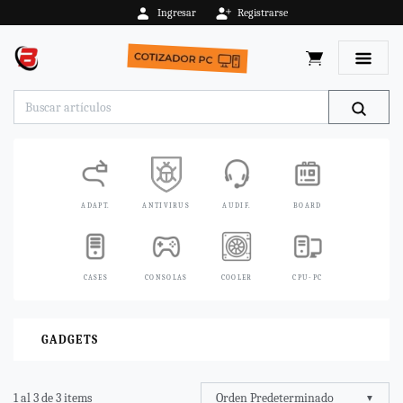
Ingresar
Registrarse
Toggle 
FANS
FUENTES
GADGETS
GRAFICAS
HDD
IMPRES.
MICROF.
MICROSD
GADGETS
Orden Predeterminado
1 al 3 de 3 items