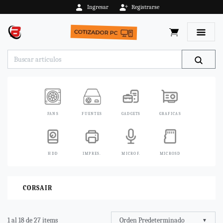
Ingresar
Registrarse
Toggle 
FANS
FUENTES
GADGETS
GRAFICAS
HDD
IMPRES.
MICROF.
MICROSD
CORSAIR
Orden Predeterminado
1 al 18 de 27 items