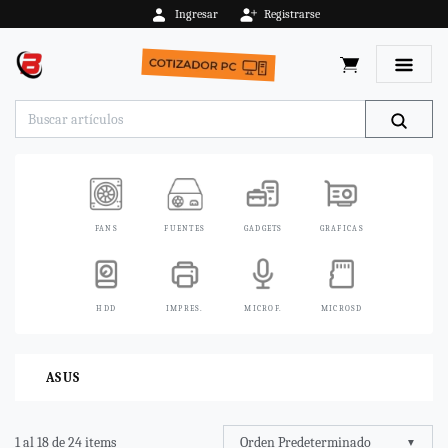
Ingresar
Registrarse
Toggle 
FANS
FUENTES
GADGETS
GRAFICAS
HDD
IMPRES.
MICROF.
MICROSD
ASUS
Orden Predeterminado
1 al 18 de 24 items