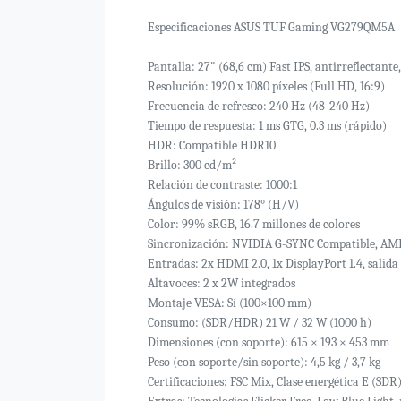
Especificaciones ASUS TUF Gaming VG279QM5A
Pantalla: 27" (68,6 cm) Fast IPS, antirreflectante
Resolución: 1920 x 1080 píxeles (Full HD, 16:9)
Frecuencia de refresco: 240 Hz (48-240 Hz)
Tiempo de respuesta: 1 ms GTG, 0.3 ms (rápido)
HDR: Compatible HDR10
Brillo: 300 cd/m²
Relación de contraste: 1000:1
Ángulos de visión: 178° (H/V)
Color: 99% sRGB, 16.7 millones de colores
Sincronización: NVIDIA G-SYNC Compatible, AM
Entradas: 2x HDMI 2.0, 1x DisplayPort 1.4, salid
Altavoces: 2 x 2W integrados
Montaje VESA: Sí (100×100 mm)
Consumo: (SDR/HDR) 21 W / 32 W (1000 h)
Dimensiones (con soporte): 615 × 193 × 453 mm
Peso (con soporte/sin soporte): 4,5 kg / 3,7 kg
Certificaciones: FSC Mix, Clase energética E (SDR