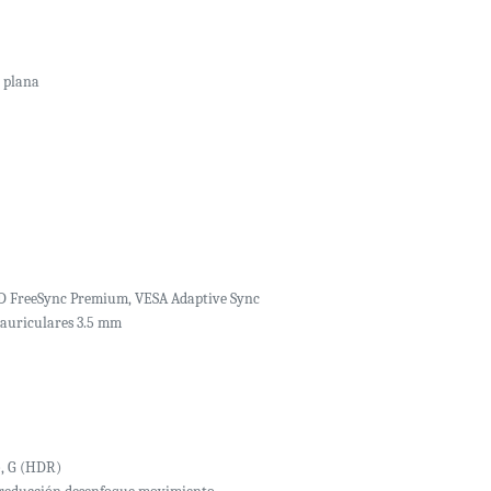
, plana
D FreeSync Premium, VESA Adaptive Sync
a auriculares 3.5 mm
), G (HDR)