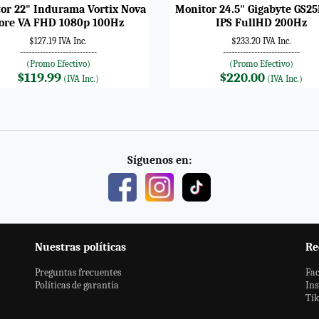
or 22" Indurama Vortix Nova
Monitor 24.5" Gigabyte GS25
ore VA FHD 1080p 100Hz
IPS FullHD 200Hz
$127.19 IVA Inc.
$233.20 IVA Inc.
---------------------------
---------------------------
(Promo Efectivo)
(Promo Efectivo)
$119.99
$220.00
(IVA Inc.)
(IVA Inc.)
Síguenos en:
Nuestras políticas
Re
Preguntas frecuentes
Fa
Políticas de garantía
In
Ti