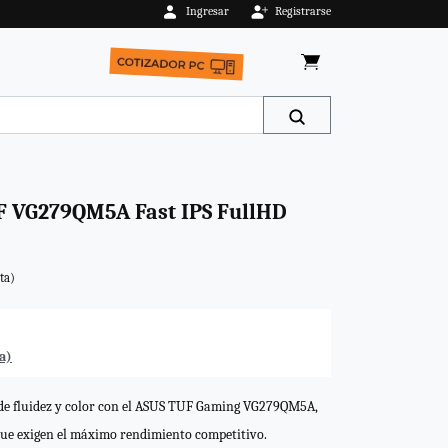
Ingresar
Registrarse
F VG279QM5A Fast IPS FullHD
ta)
a)
 de fluidez y color con el ASUS TUF Gaming VG279QM5A,
que exigen el máximo rendimiento competitivo.