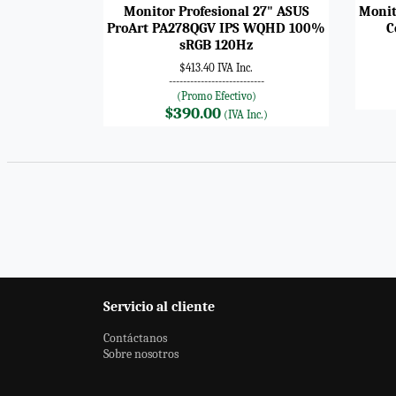
Monitor Profesional 27" ASUS
Monit
ProArt PA278QGV IPS WQHD 100%
C
sRGB 120Hz
$413.40 IVA Inc.
---------------------------
(Promo Efectivo)
$390.00
(IVA Inc.)
Servicio al cliente
Contáctanos
Sobre nosotros