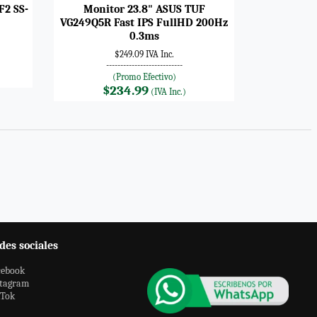
F2 SS-
Monitor 23.8" ASUS TUF
VG249Q5R Fast IPS FullHD 200Hz
0.3ms
$249.09 IVA Inc.
---------------------------
(Promo Efectivo)
$234.99
(IVA Inc.)
des sociales
cebook
stagram
kTok