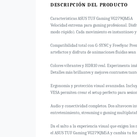
DESCRIPCIÓN DEL PRODUCTO
Características ASUS TUF Gaming VG279QM5A
Velocidad extrema para gaming profesional. Disfru
modo rápido). Cada movimiento es instantáneo y l
Compatibilidad total con G-SYNC y FreeSync Pre
artefactos y disfruta de animaciones fluidas sean 
Colores vibrantes y HDR10 real. Experimenta imág
Detalles más brillantes y mejores contrastes tan
Ergonomía y protección visual avanzadas. Incluye 
VESA permiten crear el setup perfecto para sesio
Audio y conectividad completos. Dos altavoces int
entretenimiento, streaming o gaming multiplata
Da el salto a la experiencia visual que exigen los
el ASUS TUF Gaming VG279QM5A y cambia tu for