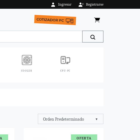
Ingresar
Registrarse
COOLER
CPU-PC
FA
Orden Predeterminado
A
OFERTA