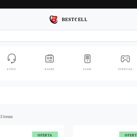
BESTCELL
AUDIF.
BOARD
CASES
CONSOLAS
e 3 items
OFERTA
OFERT