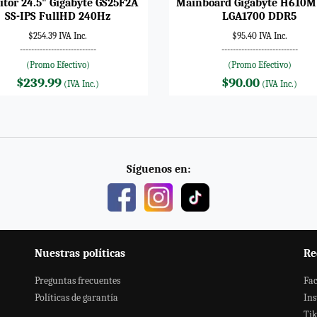
tor 24.5" Gigabyte GS25F2A
Mainboard Gigabyte H610M
SS-IPS FullHD 240Hz
LGA1700 DDR5
$254.39 IVA Inc.
$95.40 IVA Inc.
---------------------------
---------------------------
(Promo Efectivo)
(Promo Efectivo)
$239.99
$90.00
(IVA Inc.)
(IVA Inc.)
Síguenos en:
Nuestras políticas
Re
Preguntas frecuentes
Fa
Políticas de garantía
In
Ti