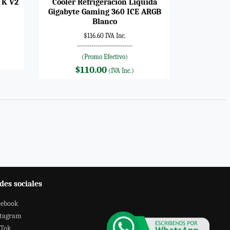
 K V2
Cooler Refrigeración Líquida
Gigabyte Gaming 360 ICE ARGB
Blanco
$116.60 IVA Inc.
---------------------------
(Promo Efectivo)
$110.00
(IVA Inc.)
des sociales
cebook
stagram
kTok