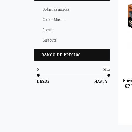
Todas las marcas
Cooler Master
Corsair
Gigabyte
RANGO DE PRECIOS
0
Max
Fuen
DESDE
HASTA
GP-