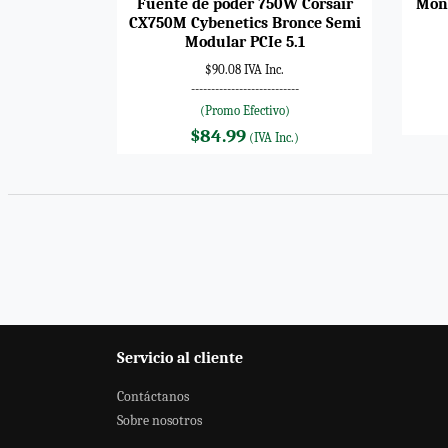
Fuente de poder 750W Corsair
Moni
CX750M Cybenetics Bronce Semi
Modular PCIe 5.1
$90.08 IVA Inc.
---------------------------
(Promo Efectivo)
$84.99
(IVA Inc.)
Servicio al cliente
Contáctanos
Sobre nosotros