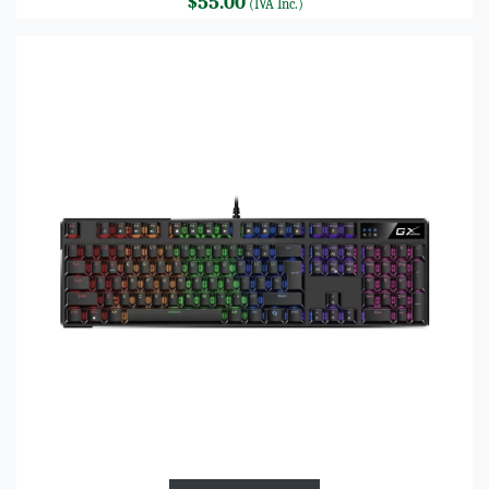
$55.00
(IVA Inc.)