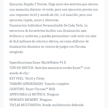
Ejecución Rápida Y Precisa. Elige entre dos switches que ofrecen
una sensación distinta: el verde, para una ejecución precisa con
una respuesta táctil y sonido de clic, o el amarillo, para una
ejecución rápida, suave y silenciosa.
Iluminación Individual Personalizable De Cada Tecla. La
estructura de los switches facilita una iluminación más
brillante y uniforme, y puedes personalizar cada tecla con más
de 16,8 millones de colores y efectos, así como disfrutar de
iluminación dinámica en cientos de juegos con Chroma
integrado.
Especificaciones Razer BlackWidow V4 X
TIPO DE SWITCH: Switches mecánicos verdes Razer™ (con
sonido de clic)
KEY FEEL: Táctil y Clicky
TAMAÑO APROXIMADO: Tamaño completo
LIGHTING: Razer Chroma™ RGB
APOYO PARA LA MUÑECA: Ninguna
ONBOARD MEMORY: Ninguna
TECLAS MULTIMEDIA: Rueda multifunción dedicada