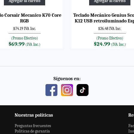
Agregar al carrito
Agregar al carrito
do Corsair Mecanico K70 Core
Teclado Mecánico Genius Sc
RGB
K12 USB retroiluminado Es
$74.19 IVA Inc.
$26.48 IVA Inc.
---------------------------
---------------------------
(Promo Efectivo)
(Promo Efectivo)
$69.99
$24.99
(IVA Inc.)
(IVA Inc.)
Síguenos en:
Nuestras políticas
Re
Preguntas frecuentes
Fa
Políticas de garantía
In