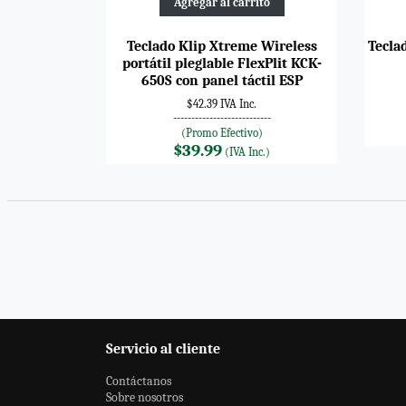
Agregar al carrito
Teclado Klip Xtreme Wireless
Tecla
portátil pleglable FlexPlit KCK-
650S con panel táctil ESP
$42.39 IVA Inc.
---------------------------
(Promo Efectivo)
$39.99
(IVA Inc.)
Servicio al cliente
Contáctanos
Sobre nosotros