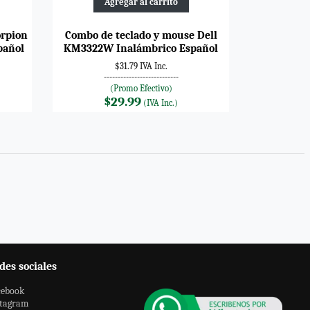
Agregar al carrito
orpion
Combo de teclado y mouse Dell
pañol
KM3322W Inalámbrico Español
$31.79 IVA Inc.
---------------------------
(Promo Efectivo)
$29.99
(IVA Inc.)
des sociales
cebook
stagram