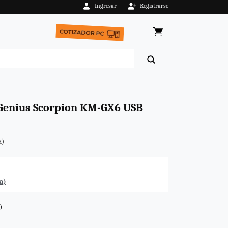
Ingresar
Registrarse
 Genius Scorpion KM-GX6 USB
a)
a)
)