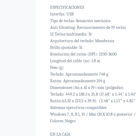
ESPECIFICACIONES
Interfaz: USB
Tipo de teclas: Sensación mecánica
Anti-Ghosting: Reconocimiento de 19 teclas
12 Teclas multimedia: Sí
Arquitectura del teclado: Membrana
Brillo ajustable: Sí
Resolución del ratón (DPI): 1200-3600
Longitud del cable (m): 1.8 m
Peso (g)
Teclado: Aproximadamente 748 g
Ratón: Aproximadamente 104 g
Dimensiones (An x Al x Pr) mm (pulgadas)
Teclado: 449.2 x 138.3 x 35.8 (17.68" x 5.44" x 1.40
Ratón:63.32 x 123.2 x 39.95（2.48" x 1.57" x 4.8
Sistemas operativos compatibles
Windows 7, 8, 8.1, 10 / Mac OS X 10.8 o posterior 
Colores: Negro
EN LA CAJA