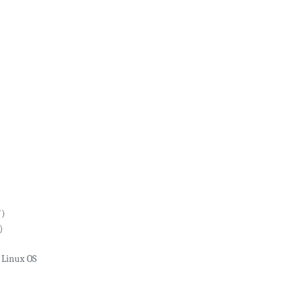
")
5"）
/ Linux OS