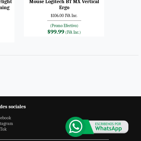
light
Mouse Logitech BT MX Vertical
ming
Ergo
$106.00 IVA Inc.
---------------------------
(Promo Efectivo)
$99.99
(IVA Inc.)
des sociales
cebook
stagram
kTok