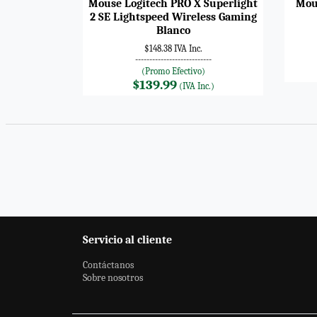
Mouse Logitech PRO X Superlight
Mou
2 SE Lightspeed Wireless Gaming
Blanco
$148.38 IVA Inc.
---------------------------
(Promo Efectivo)
$139.99
(IVA Inc.)
Servicio al cliente
Contáctanos
Sobre nosotros