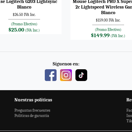
se Logitech G203 Lightsync
Mouse Logitech PRO X Super
Blanco
2c Lightspeed Wireless Ga
Blanco
$26.50 IVA Inc.
---------------------------
$159.00 IVA Inc.
(Promo Efectivo)
---------------------------
$25.00
(Promo Efectivo)
(IVA Inc.)
$149.99
(IVA Inc.)
Síguenos en:
Nuestras políticas
Re
Preguntas frecuentes
Fa
Políticas de garantía
In
Ti