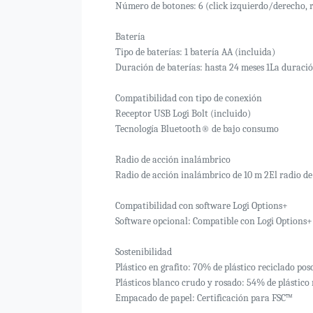
Número de botones: 6 (click izquierdo/derecho, r
Batería
Tipo de baterías: 1 batería AA (incluida)
Duración de baterías: hasta 24 meses 1La duración 
Compatibilidad con tipo de conexión
Receptor USB Logi Bolt (incluido)
Tecnología Bluetooth® de bajo consumo
Radio de acción inalámbrico
Radio de acción inalámbrico de 10 m 2El radio de
Compatibilidad con software Logi Options+
Software opcional: Compatible con Logi Options+ 
Sostenibilidad
Plástico en grafito: 70% de plástico reciclado pos
Plásticos blanco crudo y rosado: 54% de plástico 
Empacado de papel: Certificación para FSC™