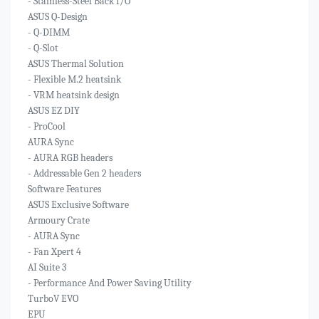
- Stainless-Steel Back I/O
ASUS Q-Design
- Q-DIMM
- Q-Slot
ASUS Thermal Solution
- Flexible M.2 heatsink
- VRM heatsink design
ASUS EZ DIY
- ProCool
AURA Sync
- AURA RGB headers
- Addressable Gen 2 headers
Software Features
ASUS Exclusive Software
Armoury Crate
- AURA Sync
- Fan Xpert 4
AI Suite 3
- Performance And Power Saving Utility
TurboV EVO
EPU