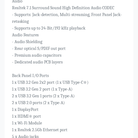
Audio
Realtek 7.1 Surround Sound High Definition Audio CODEC
- Supports: Jack-detection, Multi-streaming, Front Panel Jack-
retasking
- Supports up to 24-Bit/192 kHz playback
Audio Features
- Audio Shielding
- Rear optical S/PDIF out port
- Premium audio capacitors
- Dedicated audio PCB layers
Back Panel I/O Ports
1 x USB 3.2 Gen 2x2 port (1 x USB Type-C®)
1 x USB 3.2 Gen 2 port (1 x Type-A)
2 x USB 3.2 Gen 1 ports (2 x Type-A)
2 x USB 2.0 ports (2 x Type-A)
1 x DisplayPort
1 x HDMI® port
1 x Wi-Fi Module
1 x Realtek 2.5Gb Ethernet port
5 x Audio jacks