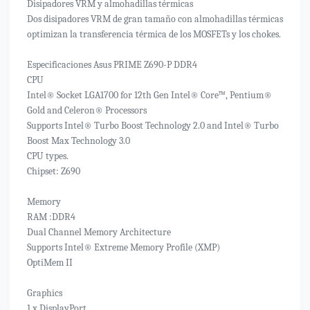
Disipadores VRM y almohadillas térmicas
Dos disipadores VRM de gran tamaño con almohadillas térmicas
optimizan la transferencia térmica de los MOSFETs y los chokes.
Especificaciones Asus PRIME Z690-P DDR4
CPU
Intel® Socket LGA1700 for 12th Gen Intel® Core™, Pentium®
Gold and Celeron® Processors
Supports Intel® Turbo Boost Technology 2.0 and Intel® Turbo
Boost Max Technology 3.0
CPU types.
Chipset: Z690
Memory
RAM :DDR4
Dual Channel Memory Architecture
Supports Intel® Extreme Memory Profile (XMP)
OptiMem II
Graphics
1 x DisplayPort