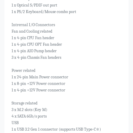
1 x Optical S/PDIF out port
1 x PS/2 Keyboard/Mouse combo port
Intrernal I/O Connectors
Fan and Cooling related
1 x 4-pin CPU Fan header
1 x 4-pin CPU OPT Fan header
1 x 4-pin AIO Pump header
3 x 4-pin Chassis Fan headers
Power related
1 x 24-pin Main Power connector
1 x 8-pin +12V Power connector
1 x 4-pin +12V Power connector
Storage related
3 x M.2 slots (Key M)
4 x SATA 6Gb/s ports
USB
1 x USB 3.2 Gen 1 connector (supports USB Type-C®)