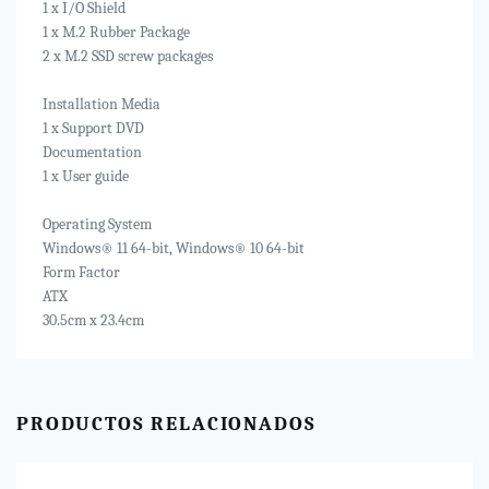
1 x I/O Shield
1 x M.2 Rubber Package
2 x M.2 SSD screw packages
Installation Media
1 x Support DVD
Documentation
1 x User guide
Operating System
Windows® 11 64-bit, Windows® 10 64-bit
Form Factor
ATX
30.5cm x 23.4cm
PRODUCTOS RELACIONADOS