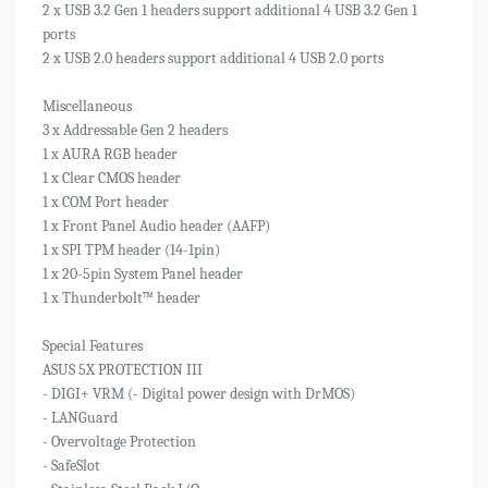
2 x USB 3.2 Gen 1 headers support additional 4 USB 3.2 Gen 1
ports
2 x USB 2.0 headers support additional 4 USB 2.0 ports
Miscellaneous
3 x Addressable Gen 2 headers
1 x AURA RGB header
1 x Clear CMOS header
1 x COM Port header
1 x Front Panel Audio header (AAFP)
1 x SPI TPM header (14-1pin)
1 x 20-5pin System Panel header
1 x Thunderbolt™ header
Special Features
ASUS 5X PROTECTION III
- DIGI+ VRM (- Digital power design with DrMOS)
- LANGuard
- Overvoltage Protection
- SafeSlot