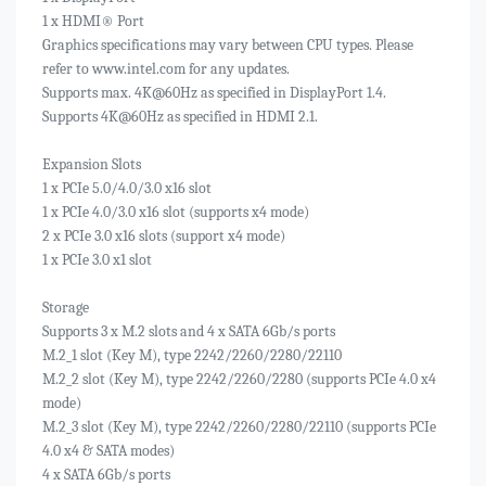
1 x HDMI® Port
Graphics specifications may vary between CPU types. Please
refer to www.intel.com for any updates.
Supports max. 4K@60Hz as specified in DisplayPort 1.4.
Supports 4K@60Hz as specified in HDMI 2.1.
Expansion Slots
1 x PCIe 5.0/4.0/3.0 x16 slot
1 x PCIe 4.0/3.0 x16 slot (supports x4 mode)
2 x PCIe 3.0 x16 slots (support x4 mode)
1 x PCIe 3.0 x1 slot
Storage
Supports 3 x M.2 slots and 4 x SATA 6Gb/s ports
M.2_1 slot (Key M), type 2242/2260/2280/22110
M.2_2 slot (Key M), type 2242/2260/2280 (supports PCIe 4.0 x4
mode)
M.2_3 slot (Key M), type 2242/2260/2280/22110 (supports PCIe
4.0 x4 & SATA modes)
4 x SATA 6Gb/s ports