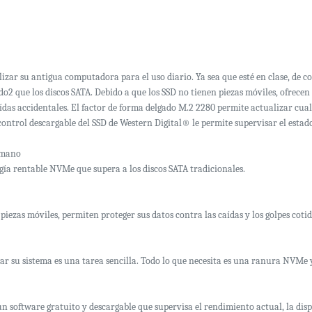
ar su antigua computadora para el uso diario. Ya sea que esté en clase, de c
o2 que los discos SATA. Debido a que los SSD no tienen piezas móviles, ofrecen
caídas accidentales. El factor de forma delgado M.2 2280 permite actualizar
control descargable del SSD de Western Digital® le permite supervisar el estad
 mano
gía rentable NVMe que supera a los discos SATA tradicionales.
 piezas móviles, permiten proteger sus datos contra las caídas y los golpes coti
zar su sistema es una tarea sencilla. Todo lo que necesita es una ranura NVMe 
 un software gratuito y descargable que supervisa el rendimiento actual, la dis