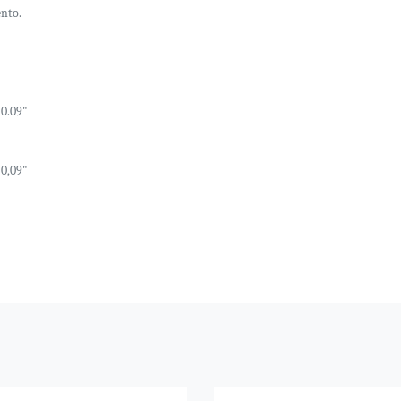
ento.
 0.09"
 0,09"