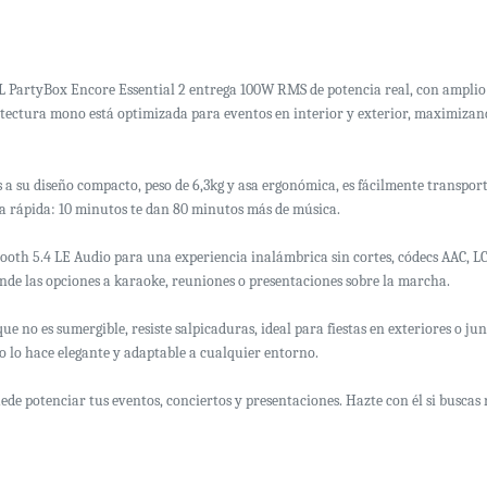
JBL PartyBox Encore Essential 2 entrega 100W RMS de potencia real, con ampli
tectura mono está optimizada para eventos en interior y exterior, maximizand
 su diseño compacto, peso de 6,3kg y asa ergonómica, es fácilmente transporta
ga rápida: 10 minutos te dan 80 minutos más de música.
etooth 5.4 LE Audio para una experiencia inalámbrica sin cortes, códecs AAC, 
nde las opciones a karaoke, reuniones o presentaciones sobre la marcha.
no es sumergible, resiste salpicaduras, ideal para fiestas en exteriores o jun
o lo hace elegante y adaptable a cualquier entorno.
de potenciar tus eventos, conciertos y presentaciones. Hazte con él si buscas 