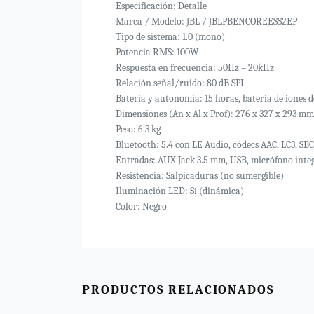
Especificación: Detalle
Marca / Modelo: JBL / JBLPBENCOREESS2EP
Tipo de sistema: 1.0 (mono)
Potencia RMS: 100W
Respuesta en frecuencia: 50Hz – 20kHz
Relación señal/ruido: 80 dB SPL
Batería y autonomía: 15 horas, batería de iones d
Dimensiones (An x Al x Prof): 276 x 327 x 293 mm
Peso: 6,3 kg
Bluetooth: 5.4 con LE Audio, códecs AAC, LC3, SBC
Entradas: AUX Jack 3.5 mm, USB, micrófono inte
Resistencia: Salpicaduras (no sumergible)
Iluminación LED: Sí (dinámica)
Color: Negro
PRODUCTOS RELACIONADOS