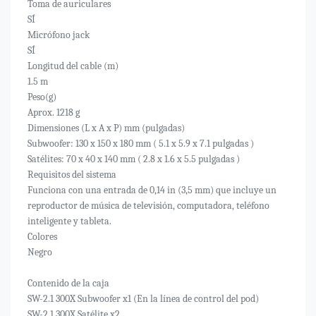
Toma de auriculares
SÍ
Micrófono jack
SÍ
Longitud del cable (m)
1.5 m
Peso(g)
Aprox. 1218 g
Dimensiones (L x A x P) mm (pulgadas)
Subwoofer: 130 x 150 x 180 mm ( 5.1 x 5.9 x 7.1 pulgadas )
Satélites: 70 x 40 x 140 mm ( 2.8 x 1.6 x 5.5 pulgadas )
Requisitos del sistema
Funciona con una entrada de 0,14 in (3,5 mm) que incluye un
reproductor de música de televisión, computadora, teléfono
inteligente y tableta.
Colores
Negro
Contenido de la caja
SW-2.1 300X Subwoofer x1 (En la línea de control del pod)
SW-2.1 300X Satélite x2