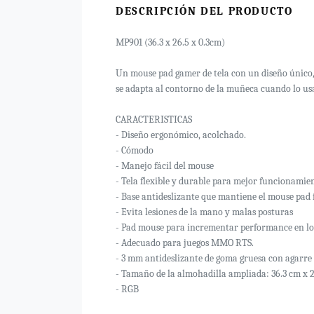
DESCRIPCIÓN DEL PRODUCTO
MP901 (36.3 x 26.5 x 0.3cm)
Un mouse pad gamer de tela con un diseño único,
se adapta al contorno de la muñeca cuando lo us
CARACTERISTICAS
- Diseño ergonómico, acolchado.
- Cómodo
- Manejo fácil del mouse
- Tela flexible y durable para mejor funcionamie
- Base antideslizante que mantiene el mouse pad 
- Evita lesiones de la mano y malas posturas
- Pad mouse para incrementar performance en los
- Adecuado para juegos MMO RTS.
- 3 mm antideslizante de goma gruesa con agarre e
- Tamaño de la almohadilla ampliada: 36.3 cm x 
- RGB