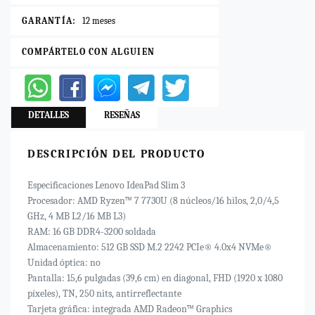
GARANTÍA:
12 meses
COMPÁRTELO CON ALGUIEN
DETALLES
RESEÑAS
DESCRIPCIÓN DEL PRODUCTO
Especificaciones Lenovo IdeaPad Slim 3
Procesador: AMD Ryzen™ 7 7730U (8 núcleos/16 hilos, 2,0/4,5
GHz, 4 MB L2/16 MB L3)
RAM: 16 GB DDR4-3200 soldada
Almacenamiento: 512 GB SSD M.2 2242 PCIe® 4.0x4 NVMe®
Unidad óptica: no
Pantalla: 15,6 pulgadas (39,6 cm) en diagonal, FHD (1920 x 1080
píxeles), TN, 250 nits, antirreflectante
Tarjeta gráfica: integrada AMD Radeon™ Graphics