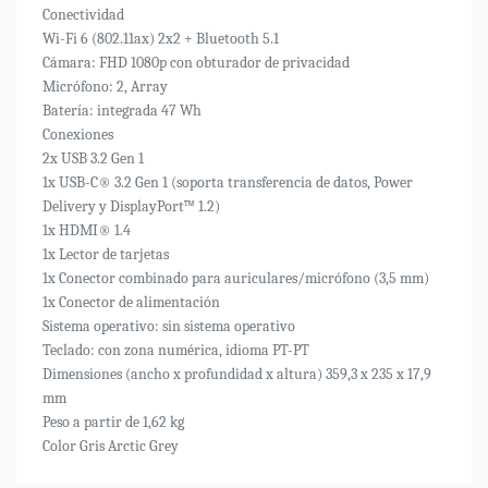
Conectividad
Wi-Fi 6 (802.11ax) 2x2 + Bluetooth 5.1
Cámara: FHD 1080p con obturador de privacidad
Micrófono: 2, Array
Batería: integrada 47 Wh
Conexiones
2x USB 3.2 Gen 1
1x USB-C® 3.2 Gen 1 (soporta transferencia de datos, Power
Delivery y DisplayPort™ 1.2)
1x HDMI® 1.4
1x Lector de tarjetas
1x Conector combinado para auriculares/micrófono (3,5 mm)
1x Conector de alimentación
Sistema operativo: sin sistema operativo
Teclado: con zona numérica, idioma PT-PT
Dimensiones (ancho x profundidad x altura) 359,3 x 235 x 17,9
mm
Peso a partir de 1,62 kg
Color Gris Arctic Grey