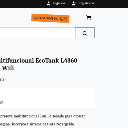
Ingresar
Registrarse
tifuncional EcoTank L4360
 Wifi
eta)
a)
resora multifuncional 3 en 1 diseñada para ofrecer
página. Incorpora sistema de tinta recargable,