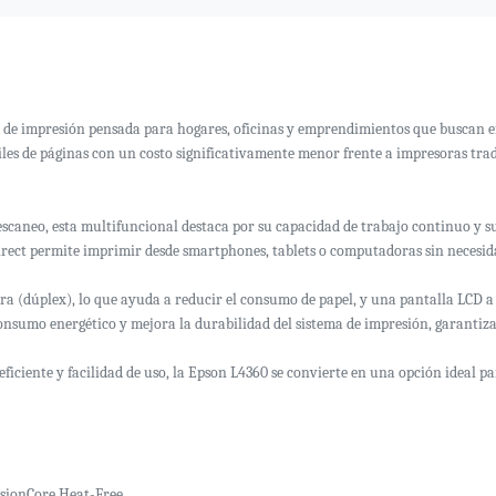
de impresión pensada para hogares, oficinas y emprendimientos que buscan efi
les de páginas con un costo significativamente menor frente a impresoras tra
scaneo, esta multifuncional destaca por su capacidad de trabajo continuo y s
rect permite imprimir desde smartphones, tablets o computadoras sin necesidad 
a (dúplex), lo que ayuda a reducir el consumo de papel, y una pantalla LCD a 
consumo energético y mejora la durabilidad del sistema de impresión, garantiz
 eficiente y facilidad de uso, la Epson L4360 se convierte en una opción ideal 
isionCore Heat-Free