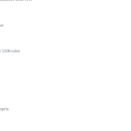
lor
/ 5500 color
opria