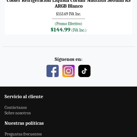
Cooler Refrigeración Líquida Corsair Nautilus 360mm RS
ARGB Blanco
$153.69 IVA Inc.
---------------------------
(Promo Efectivo)
$144.99
(IVA Inc.)
Síguenos en:
Servicio al cliente
Contáctanos
Sobre nosotros
Nuestras políticas
Preguntas frecuentes