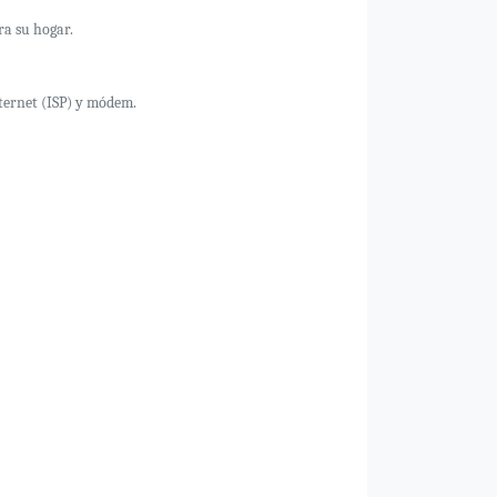
ra su hogar.
nternet (ISP) y módem.