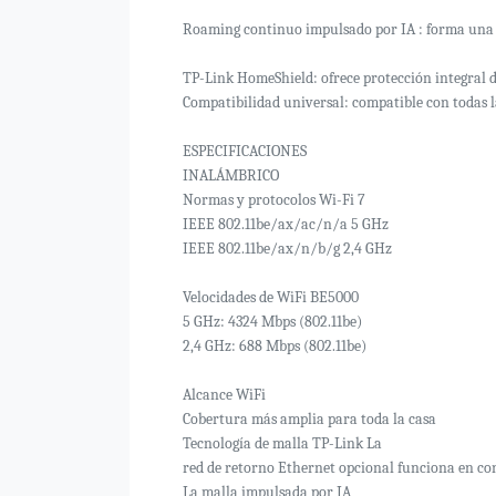
Roaming continuo impulsado por IA : forma una r
TP-Link HomeShield: ofrece protección integral de
Compatibilidad universal: compatible con todas l
ESPECIFICACIONES
INALÁMBRICO
Normas y protocolos Wi-Fi 7
IEEE 802.11be/ax/ac/n/a 5 GHz
IEEE 802.11be/ax/n/b/g 2,4 GHz
Velocidades de WiFi BE5000
5 GHz: 4324 Mbps (802.11be)
2,4 GHz: 688 Mbps (802.11be)
Alcance WiFi
Cobertura más amplia para toda la casa
Tecnología de malla TP-Link La
red de retorno Ethernet opcional funciona en co
La malla impulsada por IA