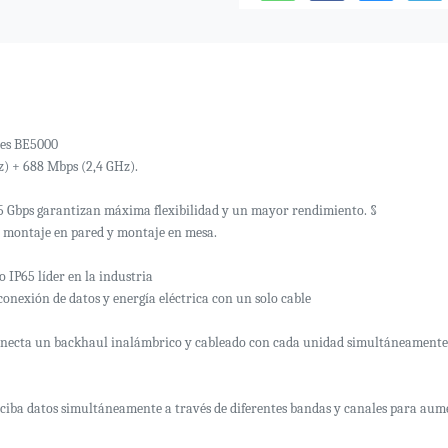
res BE5000
z) + 688 Mbps (2,4 GHz).
,5 Gbps garantizan máxima flexibilidad y un mayor rendimiento. §
, montaje en pared y montaje en mesa.
vo IP65 líder en la industria
onexión de datos y energía eléctrica con un solo cable
necta un backhaul inalámbrico y cableado con cada unidad simultáneamente 
eciba datos simultáneamente a través de diferentes bandas y canales para aume