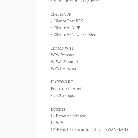
• Servidor VPN L2TP/IPSec
Cliente VPN
• Cliente OpenVPN
• Cliente VPN PPTP
• Cliente VPN L2TP/IPSec
Cifrado WiFi
WPA-Personal
WPA2-Personal
WPA3-Personal
HARDWARE
Puertos Ethernet
• 2× 2,5 Gbps
Botones
1× Botón de reinicio
1× WPS
(PoE y detección automática de WAN/LAN)