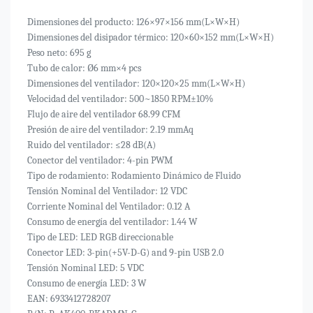
Dimensiones del producto: 126×97×156 mm(L×W×H)
Dimensiones del disipador térmico: 120×60×152 mm(L×W×H)
Peso neto: 695 g
Tubo de calor: Ø6 mm×4 pcs
Dimensiones del ventilador: 120×120×25 mm(L×W×H)
Velocidad del ventilador: 500~1850 RPM±10%
Flujo de aire del ventilador 68.99 CFM
Presión de aire del ventilador: 2.19 mmAq
Ruido del ventilador: ≤28 dB(A)
Conector del ventilador: 4-pin PWM
Tipo de rodamiento: Rodamiento Dinámico de Fluido
Tensión Nominal del Ventilador: 12 VDC
Corriente Nominal del Ventilador: 0.12 A
Consumo de energía del ventilador: 1.44 W
Tipo de LED: LED RGB direccionable
Conector LED: 3-pin(+5V-D-G) and 9-pin USB 2.0
Tensión Nominal LED: 5 VDC
Consumo de energía LED: 3 W
EAN: 6933412728207