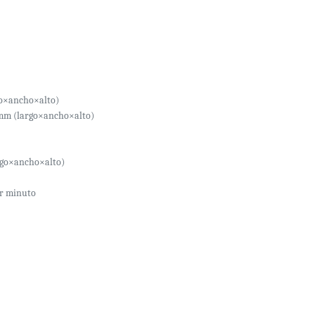
go×ancho×alto)
 mm (largo×ancho×alto)
rgo×ancho×alto)
por minuto