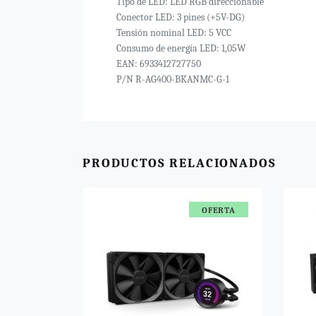
Tipo de LED: LED RGB direccionable
Conector LED: 3 pines (+5V-DG)
Tensión nominal LED: 5 VCC
Consumo de energía LED: 1,05W
EAN: 6933412727750
P/N R-AG400-BKANMC-G-1
PRODUCTOS RELACIONADOS
OFERTA