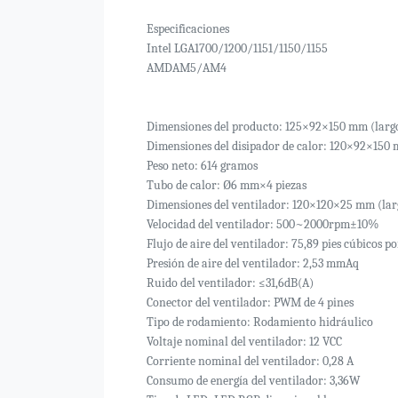
Especificaciones
Intel LGA1700/1200/1151/1150/1155
AMDAM5/AM4
Dimensiones del producto: 125×92×150 mm (lar
Dimensiones del disipador de calor: 120×92×150
Peso neto: 614 gramos
Tubo de calor: Ø6 mm×4 piezas
Dimensiones del ventilador: 120×120×25 mm (la
Velocidad del ventilador: 500~2000rpm±10%
Flujo de aire del ventilador: 75,89 pies cúbicos 
Presión de aire del ventilador: 2,53 mmAq
Ruido del ventilador: ≤31,6dB(A)
Conector del ventilador: PWM de 4 pines
Tipo de rodamiento: Rodamiento hidráulico
Voltaje nominal del ventilador: 12 VCC
Corriente nominal del ventilador: 0,28 A
Consumo de energía del ventilador: 3,36W