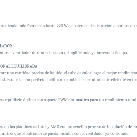
teniendo todo fresco con hasta 220 W de potencia de disipación de calor con c
ILADOR
ntar el ventilador durante el proceso, simplificando y ahorrando tiempo.
IONAL EQUILIBRADA
ctar una cantidad precisa de líquido, el tubo de calor logra el mejor rendimie
ntal. Esta relación perfecta facilita un cambio de fase altamente eficiente en t
quilibrio óptimo con soporte PWM automático para un rendimiento total baj
s con las plataformas Intel y AMD con un sencillo proceso de instalación de c
arantiza que el enfriador se pueda instalar con el ventilador ya conectado.