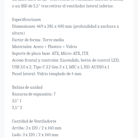
o un SSD de 2,5" tras retirar el ventilador lateral inferior.
Especificaciones
Dimensiones: 469 x 285 x 400 mm (profundidad x anchura x
altura)
Factor de forma: Torre media
Materiales: Acero + Plástico + Vidrio
Soporte de placa base: ATX, Micro-ATX, ITX
Acceso frontal y controles: Encendido, botón de control LED,
USB 3.0 x 2, Tipo-C 3.2 Gen 2 x 1, MIC x 1, HD-AUDIO x 1
Panel lateral: Vidrio templado de 4 mm
Bahías de unidad
Ranuras de expansión: 7
3,5" 1
2,5" 2
Cantidad de Ventiladores
Arriba: 3 x 120 / 2 x 140 mm
Lado: 3 x 120 / 2 x 140 mm