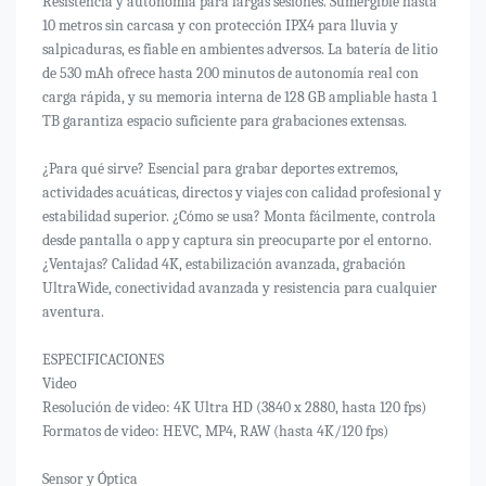
Resistencia y autonomía para largas sesiones. Sumergible hasta
10 metros sin carcasa y con protección IPX4 para lluvia y
salpicaduras, es fiable en ambientes adversos. La batería de litio
de 530 mAh ofrece hasta 200 minutos de autonomía real con
carga rápida, y su memoria interna de 128 GB ampliable hasta 1
TB garantiza espacio suficiente para grabaciones extensas.
¿Para qué sirve? Esencial para grabar deportes extremos,
actividades acuáticas, directos y viajes con calidad profesional y
estabilidad superior. ¿Cómo se usa? Monta fácilmente, controla
desde pantalla o app y captura sin preocuparte por el entorno.
¿Ventajas? Calidad 4K, estabilización avanzada, grabación
UltraWide, conectividad avanzada y resistencia para cualquier
aventura.
ESPECIFICACIONES
Video
Resolución de video: 4K Ultra HD (3840 x 2880, hasta 120 fps)
Formatos de video: HEVC, MP4, RAW (hasta 4K/120 fps)
Sensor y Óptica