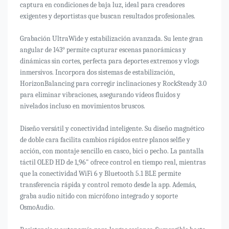
captura en condiciones de baja luz, ideal para creadores
exigentes y deportistas que buscan resultados profesionales.
Grabación UltraWide y estabilización avanzada. Su lente gran
angular de 143° permite capturar escenas panorámicas y
dinámicas sin cortes, perfecta para deportes extremos y vlogs
inmersivos. Incorpora dos sistemas de estabilización,
HorizonBalancing para corregir inclinaciones y RockSteady 3.0
para eliminar vibraciones, asegurando vídeos fluidos y
nivelados incluso en movimientos bruscos.
Diseño versátil y conectividad inteligente. Su diseño magnético
de doble cara facilita cambios rápidos entre planos selfie y
acción, con montaje sencillo en casco, bici o pecho. La pantalla
táctil OLED HD de 1,96" ofrece control en tiempo real, mientras
que la conectividad WiFi 6 y Bluetooth 5.1 BLE permite
transferencia rápida y control remoto desde la app. Además,
graba audio nítido con micrófono integrado y soporte
OsmoAudio.