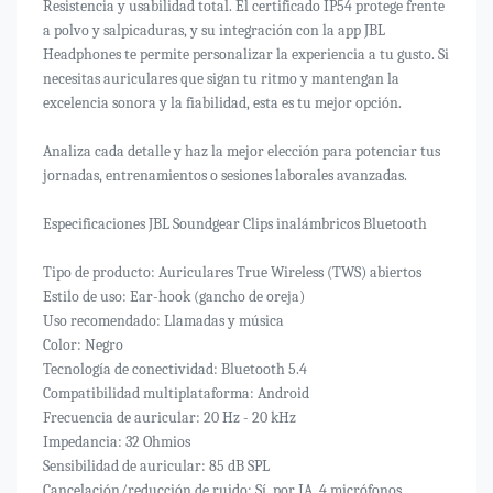
Resistencia y usabilidad total. El certificado IP54 protege frente
a polvo y salpicaduras, y su integración con la app JBL
Headphones te permite personalizar la experiencia a tu gusto. Si
necesitas auriculares que sigan tu ritmo y mantengan la
excelencia sonora y la fiabilidad, esta es tu mejor opción.
Analiza cada detalle y haz la mejor elección para potenciar tus
jornadas, entrenamientos o sesiones laborales avanzadas.
Especificaciones JBL Soundgear Clips inalámbricos Bluetooth
Tipo de producto: Auriculares True Wireless (TWS) abiertos
Estilo de uso: Ear-hook (gancho de oreja)
Uso recomendado: Llamadas y música
Color: Negro
Tecnología de conectividad: Bluetooth 5.4
Compatibilidad multiplataforma: Android
Frecuencia de auricular: 20 Hz - 20 kHz
Impedancia: 32 Ohmios
Sensibilidad de auricular: 85 dB SPL
Cancelación/reducción de ruido: Sí, por IA, 4 micrófonos