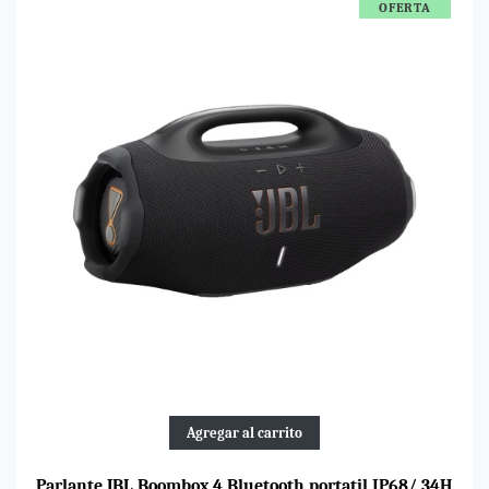
OFERTA
Agregar al carrito
Parlante JBL Boombox 4 Bluetooth portatil IP68/ 34H