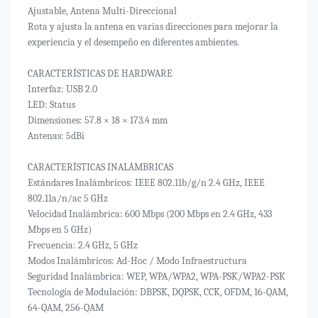
Ajustable, Antena Multi-Direccional
Rota y ajusta la antena en varias direcciones para mejorar la
experiencia y el desempeño en diferentes ambientes.
CARACTERÍSTICAS DE HARDWARE
Interfaz: USB 2.0
LED: Status
Dimensiones: 57.8 × 18 × 173.4 mm
Antenas: 5dBi
CARACTERÍSTICAS INALÁMBRICAS
Estándares Inalámbricos: IEEE 802.11b/g/n 2.4 GHz, IEEE
802.11a/n/ac 5 GHz
Velocidad Inalámbrica: 600 Mbps (200 Mbps en 2.4 GHz, 433
Mbps en 5 GHz)
Frecuencia: 2.4 GHz, 5 GHz
Modos Inalámbricos: Ad-Hoc / Modo Infraestructura
Seguridad Inalámbrica: WEP, WPA/WPA2, WPA-PSK/WPA2-PSK
Tecnología de Modulación: DBPSK, DQPSK, CCK, OFDM, 16-QAM,
64-QAM, 256-QAM